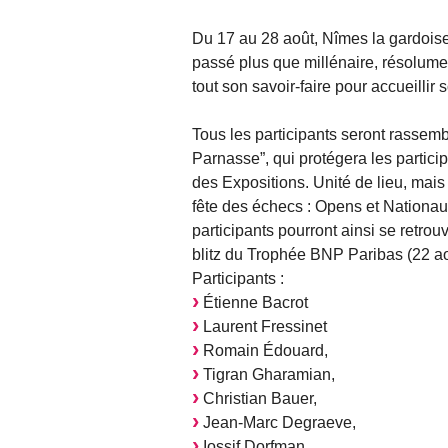
Du 17 au 28 août, Nîmes la gardoise 
passé plus que millénaire, résolume
tout son savoir-faire pour accueilli
Tous les participants seront rassem
Parnasse”, qui protégera les partici
des Expositions. Unité de lieu, mais
fête des échecs : Opens et Nationau
participants pourront ainsi se retro
blitz du Trophée BNP Paribas (22 ao
Participants :
Étienne Bacrot
Laurent Fressinet
Romain Édouard,
Tigran Gharamian,
Christian Bauer,
Jean-Marc Degraeve,
Iossif Dorfman,