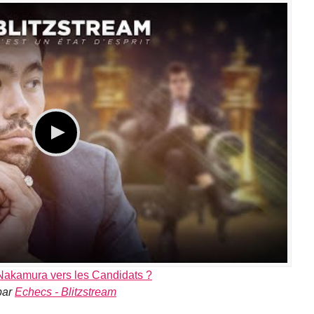
Nakamura vers les Candidats ?
par
Echecs - Blitzstream