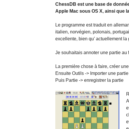
ChessDB est une base de données 
Apple Mac sous OS X, ainsi que l
Le programme est traduit en allemand
italien, norvégien, polonais, portug
excellente, bien qu’ actuellement la
Je souhaitais annoter une partie au f
La première chose à faire, créer un
Ensuite Outils -> Importer une parti
Puis Partie -> enregistrer la partie
R
A
e
c
e
e