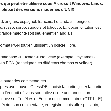
qui peut être utilisée sous Microsoft Windows, Linux,
a plupart des versions modernes d’UNIX.
, anglais, espagnol, français, hollandais, hongrois,
ais, russe, serbe, suèdois et tchèque. La documentation est
 grande majorité soit seulement en anglais.
ormat PGN tout en utilisant un logiciel libre.
e database -> Fichier -> Nouvelle (exemple : mygames)
e en PGN (renseigner les différents champs et valider)
ajouter des commentaires
près avoir ouvert ChessDB, choisir la partie, jouer la partie
t à l’endroit où vous souhaitez écrire une annotation
liquez sur Fenêtres et Editeur de commentaires (CTRL +E)
t écrire son commentaire, enregistrer, puis allez plus loin,
tc...