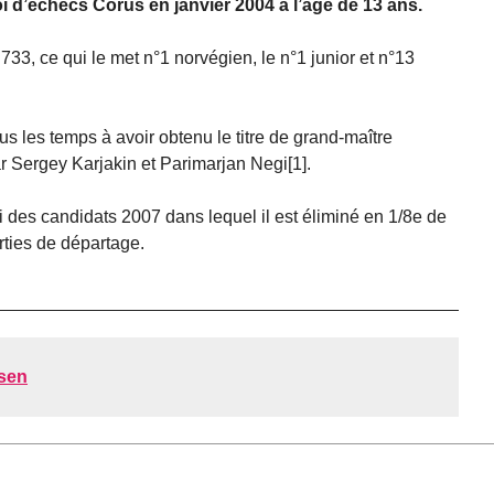
i d’échecs Corus en janvier 2004 à l’âge de 13 ans.
 733, ce qui le met n°1 norvégien, le n°1 junior et n°13
ous les temps à avoir obtenu le titre de grand-maître
r Sergey Karjakin et Parimarjan Negi[1].
oi des candidats 2007 dans lequel il est éliminé en 1/8e de
rties de départage.
sen