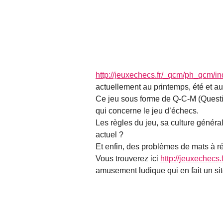
http://jeuxechecs.fr/_qcm/ph_qcm/i
actuellement au printemps, été et 
Ce jeu sous forme de Q-C-M (Question
qui concerne le jeu d’échecs.
Les règles du jeu, sa culture géné
actuel ?
Et enfin, des problèmes de mats à ré
Vous trouverez ici
http://jeuxechecs.
amusement ludique qui en fait un s