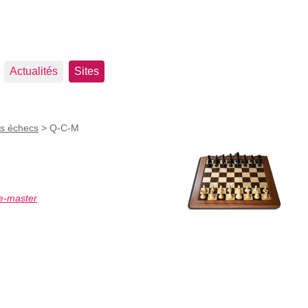
Actualités
Sites
es échecs
>
Q-C-M
e-master